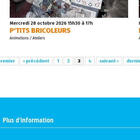
Mercredi 28 octobre 2026
15h30 à 17h
P'TITS BRICOLEURS
Animations / Ateliers
premier
‹ précédent
1
2
3
4
suivant ›
dernie
|
Plus d'information