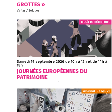
GROTTES »
Visites / Balades
MUSÉE DE PRÉHISTOIRE
Samedi 19 septembre 2026
de 10h à 12h et de 14h à
18h
JOURNÉES EUROPÉENNES DU
PATRIMOINE
Animations / Ateliers - Visites / Balades - Evénements / rencontres
ASSOCIATION MJC 21