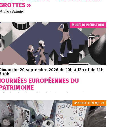
GROTTES »
Visites / Balades
MUSÉE DE PRÉHISTOIRE
Dimanche 20 septembre 2026
de 10h à 12h et de 14h
à 18h
JOURNÉES EUROPÉENNES DU
PATRIMOINE
Animations / Ateliers - Visites / Balades - Evénements / rencontres
ASSOCIATION MJC 21