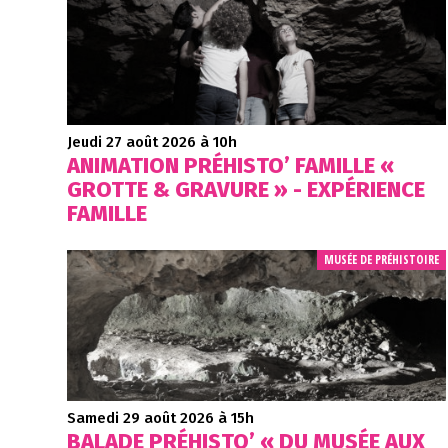
Jeudi 27 août 2026
à 10h
ANIMATION PRÉHISTO’ FAMILLE «
GROTTE & GRAVURE » - EXPÉRIENCE
FAMILLE
Animations / Ateliers - Visites / Balades
MUSÉE DE PRÉHISTOIRE
Samedi 29 août 2026
à 15h
BALADE PRÉHISTO’ « DU MUSÉE AUX