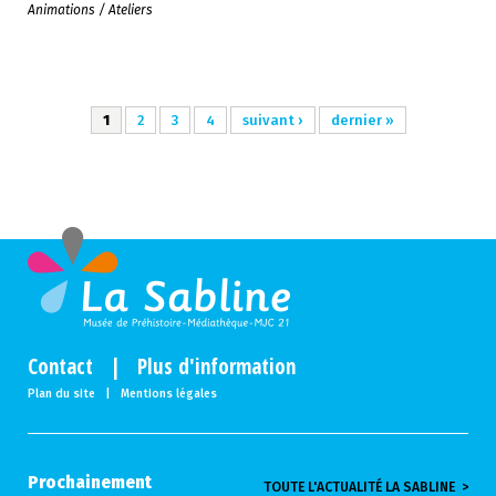
Animations / Ateliers
1
2
3
4
suivant ›
dernier »
Contact
|
Plus d'information
Plan du site
|
Mentions légales
Prochainement
TOUTE L'ACTUALITÉ LA SABLINE >