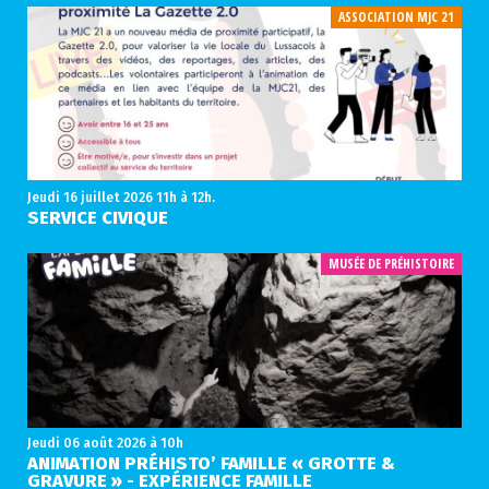
ASSOCIATION MJC 21
Jeudi 16 juillet 2026
11h à 12h.
SERVICE CIVIQUE
MUSÉE DE PRÉHISTOIRE
Jeudi 06 août 2026
à 10h
ANIMATION PRÉHISTO’ FAMILLE « GROTTE &
GRAVURE » - EXPÉRIENCE FAMILLE