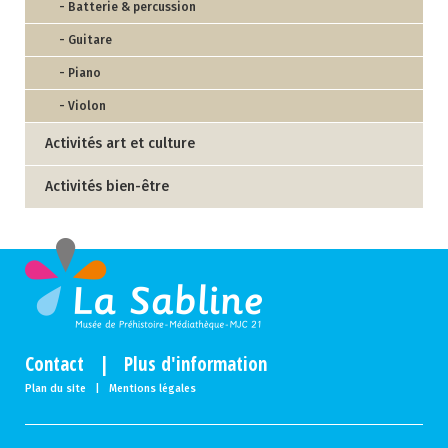
- Batterie & percussion
- Guitare
- Piano
- Violon
Activités art et culture
Activités bien-être
Contact
|
Plus d'information
Plan du site
|
Mentions légales