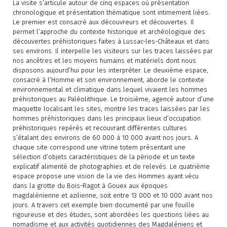
La visite s’articule autour de cinq espaces où présentation
chronologique et présentation thématique sont intimement liées.
Le premier est consacré aux découvreurs et découvertes. Il
permet l’approche du contexte historique et archéologique des
découvertes préhistoriques faites à Lussac-les-Châteaux et dans
ses environs. Il interpelle les visiteurs sur les traces laissées par
nos ancêtres et les moyens humains et matériels dont nous
disposons aujourd’hui pour les interpréter. Le deuxième espace,
consacré à l’Homme et son environnement, aborde le contexte
environnemental et climatique dans lequel vivaient les hommes
préhistoriques au Paléolithique. Le troisième, agencé autour d’une
maquette localisant les sites, montre les traces laissées par les
hommes préhistoriques dans les principaux lieux d’occupation
préhistoriques repérés et recouvrant différentes cultures
s’étalant des environs de 60 000 à 10 000 avant nos jours. A
chaque site correspond une vitrine totem présentant une
sélection d’objets caractéristiques de la période et un texte
explicatif alimenté de photographies et de relevés. Le quatrième
espace propose une vision de la vie des Hommes ayant vécu
dans la grotte du Bois-Ragot à Gouex aux époques
magdalénienne et azilienne, soit entre 13 000 et 10 000 avant nos
jours. A travers cet exemple bien documenté par une fouille
rigoureuse et des études, sont abordées les questions liées au
nomadisme et aux activités quotidiennes des Magdaléniens et